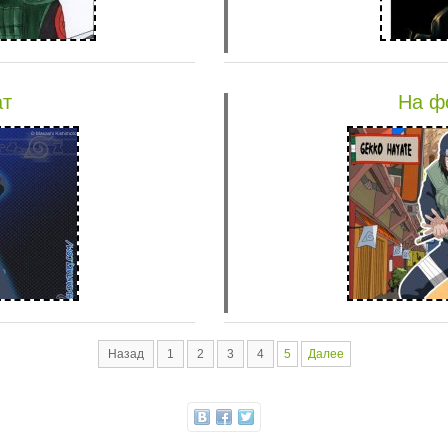
ат
На ф
Назад
1
2
3
4
5
Далее