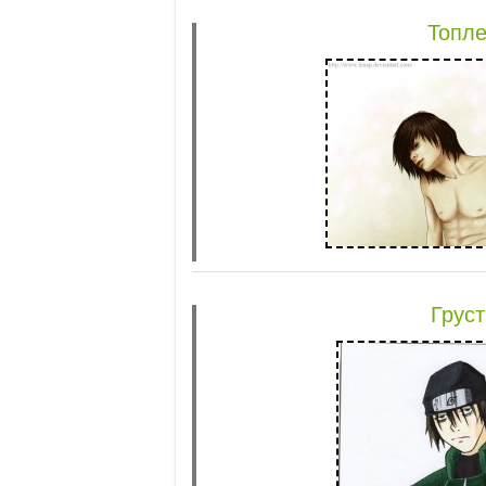
Топл
Груст