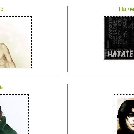
ес
На ч
ь