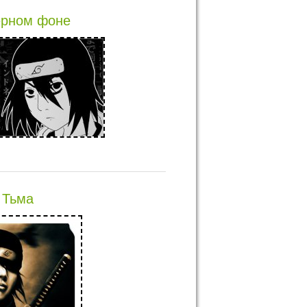
ёрном фоне
Тьма