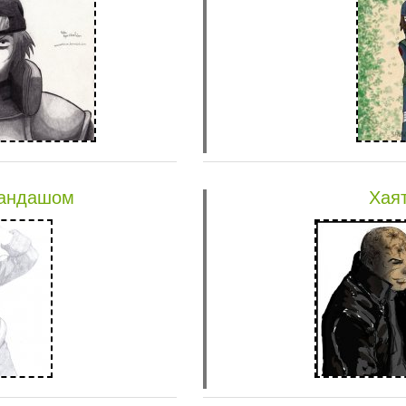
рандашом
Хаят