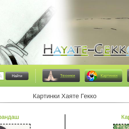
Картинки Хаяте Гекко
арандаш
Ка