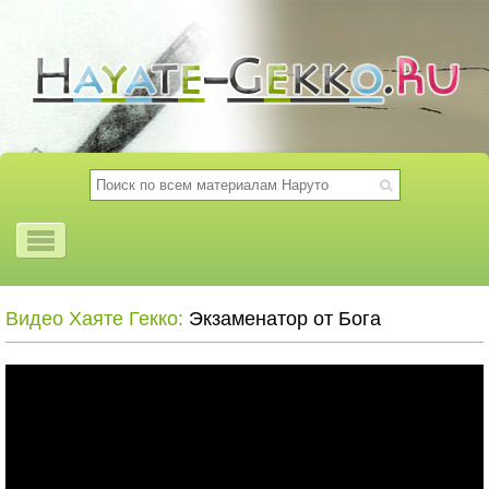
Видео Хаяте Гекко:
Экзаменатор от Бога