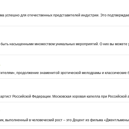
ма успешно для отечественных представителей индустрии. Это подтверждает
быть насыщенными множеством уникальных мероприятий. О них вы можете у
а
тителям», продолжение знаменитой эротической мелодрамы и классические 
ртист Российской Федерации. Московская хоровая капелла при Российской а
е
к, выполненный в человеческий рост – это Доцент из фильма «Джентльмены