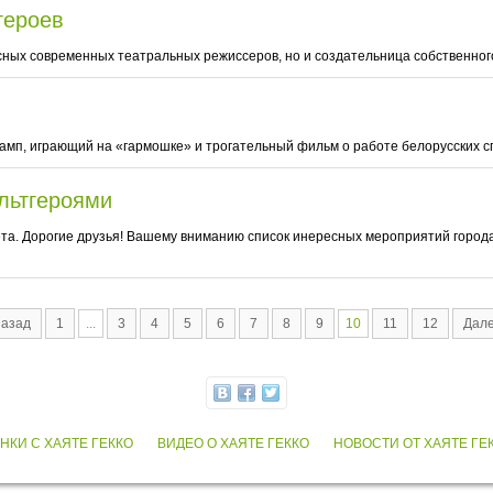
героев
сных современных театральных режиссеров, но и создательница собственного
рамп, играющий на «гармошке» и трогательный фильм о работе белорусских с
льтгероями
ета. Дорогие друзья! Вашему вниманию список инересных мероприятий город
азад
1
...
3
4
5
6
7
8
9
10
11
12
Дал
НКИ С ХАЯТЕ ГЕККО
ВИДЕО О ХАЯТЕ ГЕККО
НОВОСТИ ОТ ХАЯТЕ ГЕ