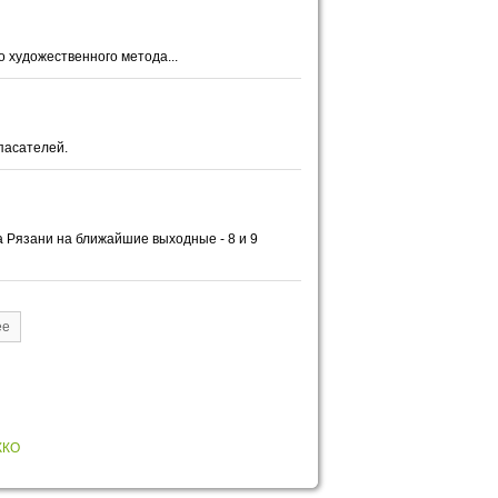
 художественного метода...
пасателей.
а Рязани на ближайшие выходные - 8 и 9
ее
ККО